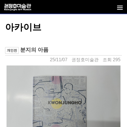
아카이브
분지의 아픔
개인전
25/11/07
권정호미술관
조회 295