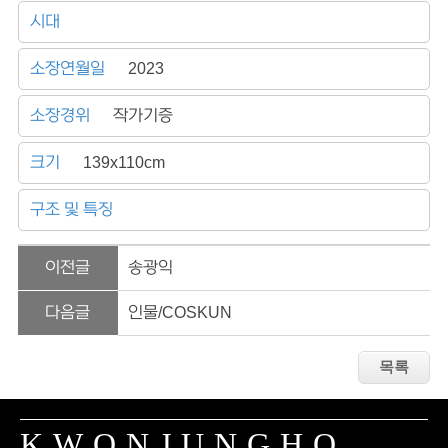
시대
소장연월일
2023
소장경위
작가기증
크기
139x110cm
구조 및 특징
이전글
송광익
다음글
인물/COSKUN
KWONJUNGHO