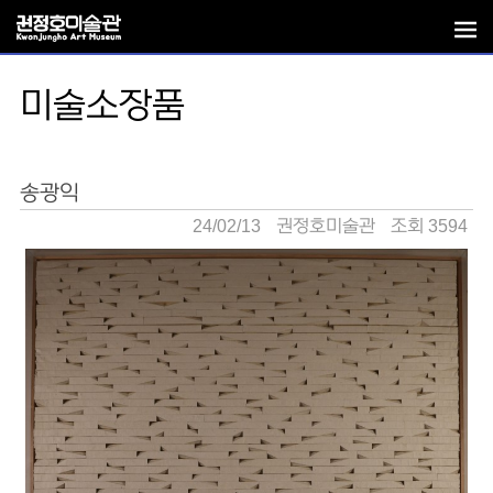
미술소장품
송광익
24/02/13
권정호미술관
조회 3594