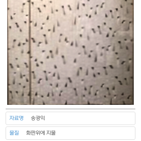
자료명
송광익
물질
화판위에 지물