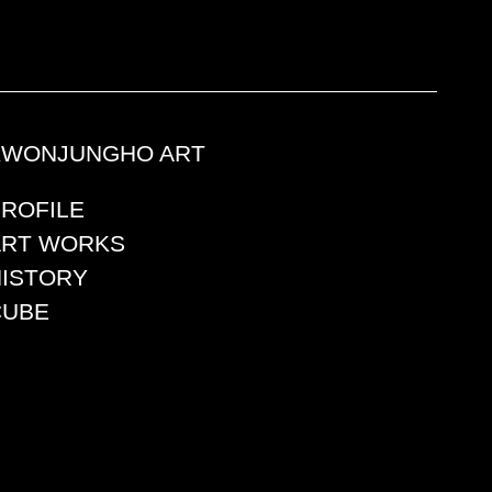
KWONJUNGHO ART
PROFILE
ART WORKS
HISTORY
CUBE