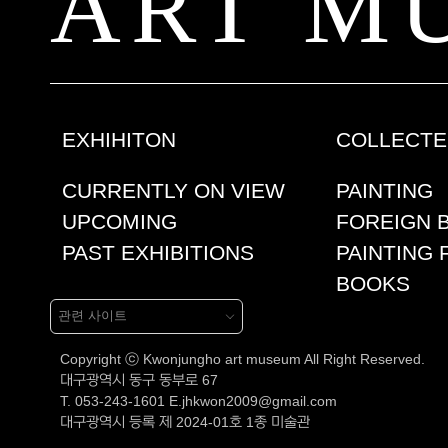
ART M
EXHIHITON
COLLECT
CURRENTLY ON VIEW
PAINTING
UPCOMING
FOREIGN 
PAST EXHIBITIONS
PAINTING 
BOOKS
Copyright ⓒ Kwonjungho art museum All Right Reserved.
대구광역시 동구 동부로 67
T. 053-243-1601 E.jhkwon2009@gmail.com
대구광역시 등록 제 2024-01호 1종 미술관