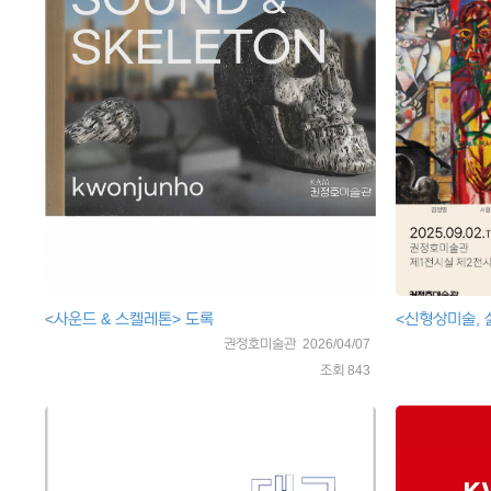
<사운드 & 스켈레톤> 도록
<신형상미술, 
권정호미술관 2026/04/07
조회 843