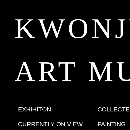
KWON
ART M
EXHIHITON
COLLECT
CURRENTLY ON VIEW
PAINTING