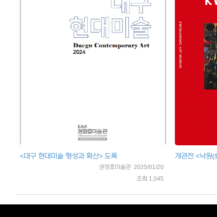
<대구 현대미술 형성과 확산> 도록
개관전 <낙원(
권정호미술관 2025/01/20
조회 1,045