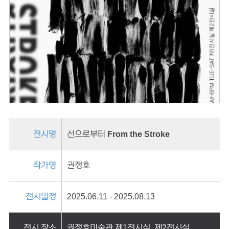
전시명
선으로부터 From the Stroke
작가명
권정호
전시일정
2025.06.11 - 2025.08.13
전시 장소
권정호미술관 제1전시실, 제2전시실