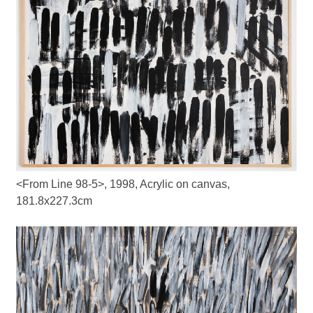
<From Line 98-5>, 1998, Acrylic on canvas,
181.8x227.3cm